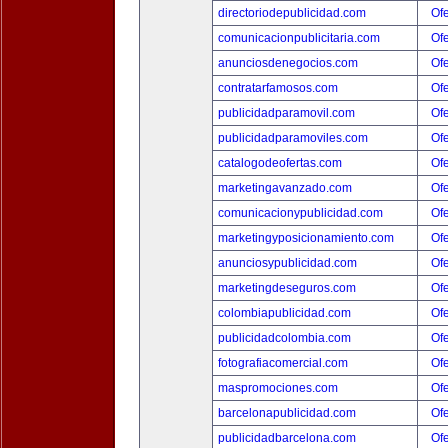
directoriodepublicidad.com
Ofe
comunicacionpublicitaria.com
Ofe
anunciosdenegocios.com
Ofe
contratarfamosos.com
Ofe
publicidadparamovil.com
Ofe
publicidadparamoviles.com
Ofe
catalogodeofertas.com
Ofe
marketingavanzado.com
Ofe
comunicacionypublicidad.com
Ofe
marketingyposicionamiento.com
Ofe
anunciosypublicidad.com
Ofe
marketingdeseguros.com
Ofe
colombiapublicidad.com
Ofe
publicidadcolombia.com
Ofe
fotografiacomercial.com
Ofe
maspromociones.com
Ofe
barcelonapublicidad.com
Ofe
publicidadbarcelona.com
Ofe