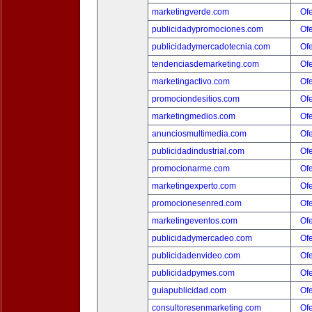
marketingverde.com
Ofe
publicidadypromociones.com
Ofe
publicidadymercadotecnia.com
Ofe
tendenciasdemarketing.com
Ofe
marketingactivo.com
Ofe
promociondesitios.com
Ofe
marketingmedios.com
Ofe
anunciosmultimedia.com
Ofe
publicidadindustrial.com
Ofe
promocionarme.com
Ofe
marketingexperto.com
Ofe
promocionesenred.com
Ofe
marketingeventos.com
Ofe
publicidadymercadeo.com
Ofe
publicidadenvideo.com
Ofe
publicidadpymes.com
Ofe
guiapublicidad.com
Ofe
consultoresenmarketing.com
Ofe