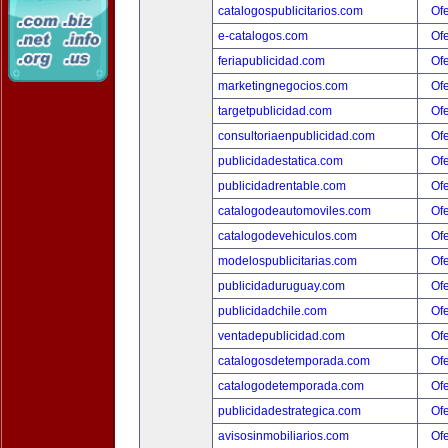
catalogospublicitarios.com
Ofe
e-catalogos.com
Ofe
feriapublicidad.com
Ofe
marketingnegocios.com
Ofe
targetpublicidad.com
Ofe
consultoriaenpublicidad.com
Ofe
publicidadestatica.com
Ofe
publicidadrentable.com
Ofe
catalogodeautomoviles.com
Ofe
catalogodevehiculos.com
Ofe
modelospublicitarias.com
Ofe
publicidaduruguay.com
Ofe
publicidadchile.com
Ofe
ventadepublicidad.com
Ofe
catalogosdetemporada.com
Ofe
catalogodetemporada.com
Ofe
publicidadestrategica.com
Ofe
avisosinmobiliarios.com
Ofe