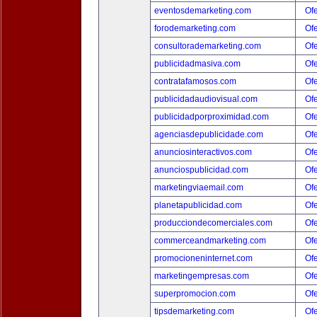
eventosdemarketing.com
Ofe
forodemarketing.com
Ofe
consultorademarketing.com
Ofe
publicidadmasiva.com
Ofe
contratafamosos.com
Ofe
publicidadaudiovisual.com
Ofe
publicidadporproximidad.com
Ofe
agenciasdepublicidade.com
Ofe
anunciosinteractivos.com
Ofe
anunciospublicidad.com
Ofe
marketingviaemail.com
Ofe
planetapublicidad.com
Ofe
producciondecomerciales.com
Ofe
commerceandmarketing.com
Ofe
promocioneninternet.com
Ofe
marketingempresas.com
Ofe
superpromocion.com
Ofe
tipsdemarketing.com
Ofe