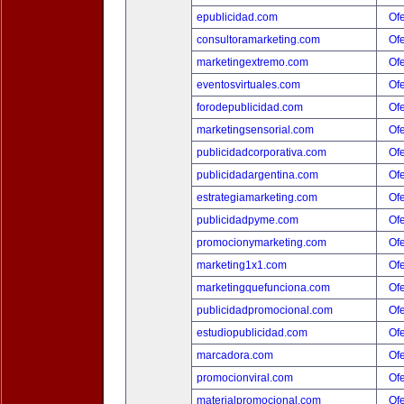
epublicidad.com
Ofe
consultoramarketing.com
Ofe
marketingextremo.com
Ofe
eventosvirtuales.com
Ofe
forodepublicidad.com
Ofe
marketingsensorial.com
Ofe
publicidadcorporativa.com
Ofe
publicidadargentina.com
Ofe
estrategiamarketing.com
Ofe
publicidadpyme.com
Ofe
promocionymarketing.com
Ofe
marketing1x1.com
Ofe
marketingquefunciona.com
Ofe
publicidadpromocional.com
Ofe
estudiopublicidad.com
Ofe
marcadora.com
Ofe
promocionviral.com
Ofe
materialpromocional.com
Ofe