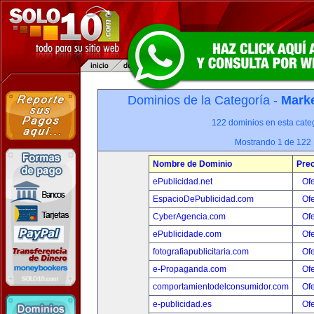
Dominios de la Categoría -
Marke
122 dominios en esta categ
Mostrando 1 de 122
Nombre de Dominio
Prec
ePublicidad.net
Ofe
EspacioDePublicidad.com
Ofe
CyberAgencia.com
Ofe
ePublicidade.com
Ofe
fotografiapublicitaria.com
Ofe
e-Propaganda.com
Ofe
comportamientodelconsumidor.com
Ofe
e-publicidad.es
Ofe