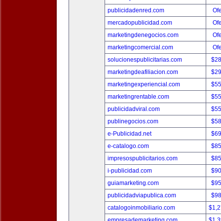
publicidadenred.com
Ofe
mercadopublicidad.com
Ofe
marketingdenegocios.com
Ofe
marketingcomercial.com
Ofe
solucionespublicitarias.com
$2
marketingdeafiliacion.com
$2
marketingexperiencial.com
$5
marketingrentable.com
$5
publicidadviral.com
$5
publinegocios.com
$5
e-Publicidad.net
$6
e-catalogo.com
$8
impresospublicitarios.com
$8
i-publicidad.com
$9
guiamarketing.com
$9
publicidadviapublica.com
$9
catalogoinmobiliario.com
$1,
empresademarketing.com
$1,