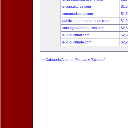
e-consultores.com
$1,
zonamarketing.com
$1,
publicidadparaempresas.com
$1,
catalogosdeproductos.com
$2,
e-Publicidad.com
$2,
e-Publicidade.com
$2,
<< Categoria Anterior (Marcas y Patentes)