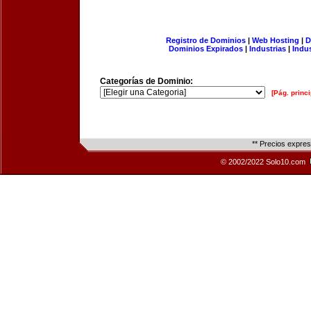
Registro de Dominios
|
Web Hosting
|
D
Dominios Expirados
|
Industrias
|
Indu
Categorías de Dominio:
[Pág. princi
** Precios expre
© 2002/2022 Solo10.com