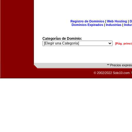
Registro de Dominios
|
Web Hosting
|
D
Dominios Expirados
|
Industrias
|
Indu
Categorías de Dominio:
[Pág. princi
** Precios expre
© 2002/2022 Solo10.com