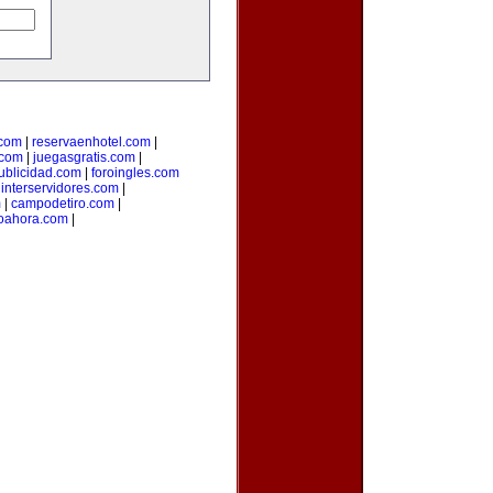
.com
|
reservaenhotel.com
|
.com
|
juegasgratis.com
|
ublicidad.com
|
foroingles.com
|
interservidores.com
|
m
|
campodetiro.com
|
oahora.com
|