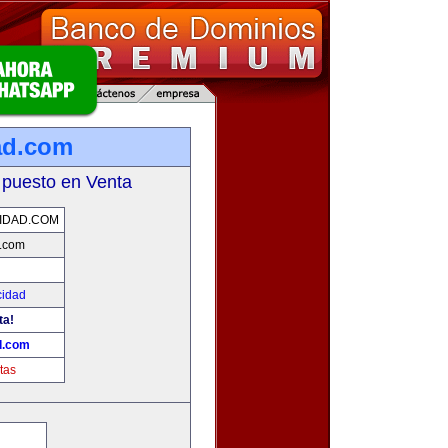
ad.com
 puesto en Venta
IDAD.COM
d.com
cidad
ta!
d.com
tas