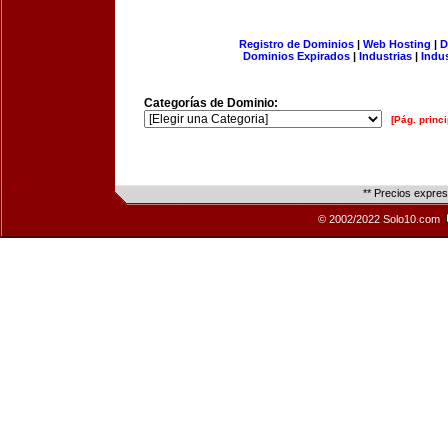
Registro de Dominios
|
Web Hosting
|
D
Dominios Expirados
|
Industrias
|
Indu
Categorías de Dominio:
[Pág. princi
** Precios expre
© 2002/2022 Solo10.com