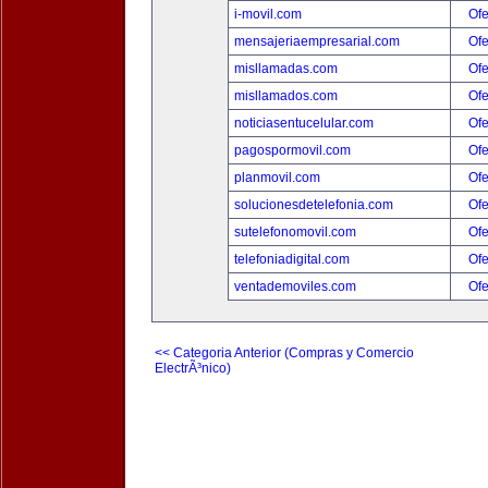
i-movil.com
Ofe
mensajeriaempresarial.com
Ofe
misllamadas.com
Ofe
misllamados.com
Ofe
noticiasentucelular.com
Ofe
pagospormovil.com
Ofe
planmovil.com
Ofe
solucionesdetelefonia.com
Ofe
sutelefonomovil.com
Ofe
telefoniadigital.com
Ofe
ventademoviles.com
Ofe
<< Categoria Anterior (Compras y Comercio
ElectrÃ³nico)