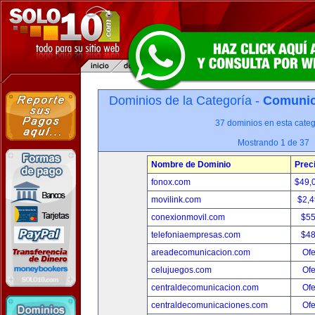
Dominios de la Categoría -
Comunica
37 dominios en esta categ
Mostrando 1 de 37
Nombre de Dominio
Prec
fonox.com
$49,
movilink.com
$2,
conexionmovil.com
$5
telefoniaempresas.com
$4
areadecomunicacion.com
Ofe
celujuegos.com
Ofe
centraldecomunicacion.com
Ofe
centraldecomunicaciones.com
Ofe