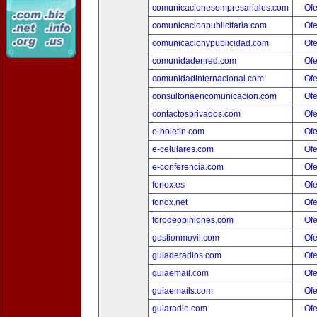
comunicacionesempresariales.com
Ofe
comunicacionpublicitaria.com
Ofe
comunicacionypublicidad.com
Ofe
comunidadenred.com
Ofe
comunidadinternacional.com
Ofe
consultoriaencomunicacion.com
Ofe
contactosprivados.com
Ofe
e-boletin.com
Ofe
e-celulares.com
Ofe
e-conferencia.com
Ofe
fonox.es
Ofe
fonox.net
Ofe
forodeopiniones.com
Ofe
gestionmovil.com
Ofe
guiaderadios.com
Ofe
guiaemail.com
Ofe
guiaemails.com
Ofe
guiaradio.com
Ofe