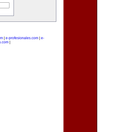
om
|
e-profesionales.com
|
e-
s.com
|