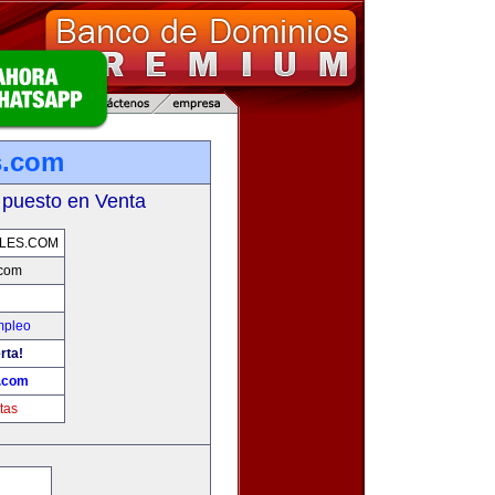
s.com
 puesto en Venta
LES.COM
.com
mpleo
rta!
s.com
tas