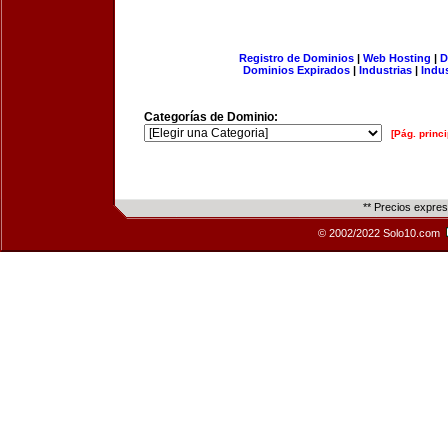
Registro de Dominios
|
Web Hosting
|
D
Dominios Expirados
|
Industrias
|
Indu
Categorías de Dominio:
[Pág. princi
** Precios expre
© 2002/2022 Solo10.com