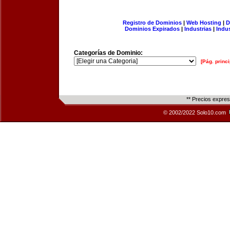
Registro de Dominios
|
Web Hosting
|
D
Dominios Expirados
|
Industrias
|
Indu
Categorías de Dominio:
[Pág. princi
** Precios expre
© 2002/2022 Solo10.com