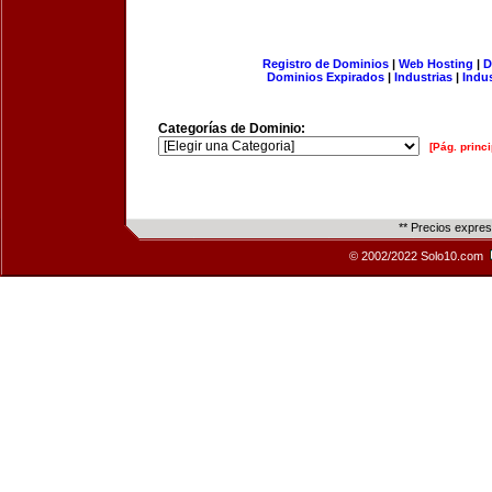
Registro de Dominios
|
Web Hosting
|
D
Dominios Expirados
|
Industrias
|
Indu
Categorías de Dominio:
[Pág. princi
** Precios expre
© 2002/2022 Solo10.com