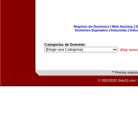
Registro de Dominios
|
Web Hosting
|
D
Dominios Expirados
|
Industrias
|
Indu
Categorías de Dominio:
[Pág. princi
** Precios expre
© 2002/2022 Solo10.com