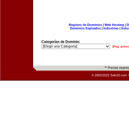
Registro de Dominios
|
Web Hosting
|
D
Dominios Expirados
|
Industrias
|
Indu
Categorías de Dominio:
[Pág. princi
** Precios expre
© 2002/2022 Solo10.com