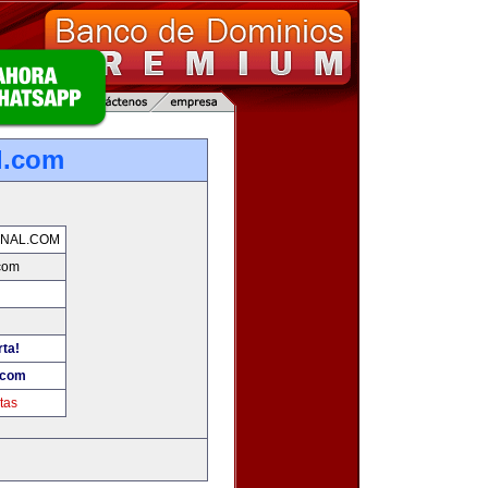
l.com
NAL.COM
com
rta!
.com
tas