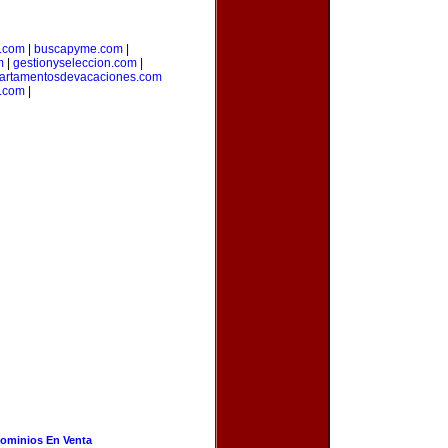
a.com
|
buscapyme.com
|
m
|
gestionyseleccion.com
|
artamentosdevacaciones.com
.com
|
ominios En Venta