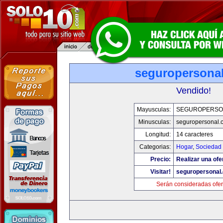
seguropersona
Vendido!
Mayusculas:
SEGUROPERSO
Minusculas:
seguropersonal.
Longitud:
14 caracteres
Categorias:
Hogar
,
Sociedad
Precio:
Realizar una ofe
Visitar!
seguropersonal
Serán consideradas ofer