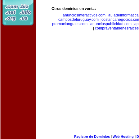
Otros dominios en venta:
anunciosinteractivos.com
|
auladeinformatic
camposdeluruguay.com
|
costaricanegocios.co
promociongratis.com
|
anunciospublicidad.com
|
ap
|
compraventabienesraices
Registro de Dominios
|
Web Hosting
|
D