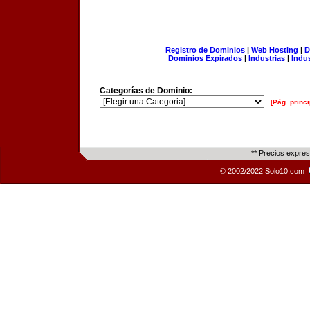
Registro de Dominios
|
Web Hosting
|
D
Dominios Expirados
|
Industrias
|
Indu
Categorías de Dominio:
[Pág. princi
** Precios expre
© 2002/2022 Solo10.com