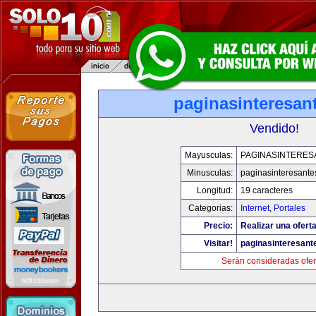
paginasinteresan
Vendido!
Mayusculas:
PAGINASINTERES
Minusculas:
paginasinteresant
Longitud:
19 caracteres
Categorias:
Internet
,
Portales
Precio:
Realizar una oferta
Visitar!
paginasinteresan
Serán consideradas ofer