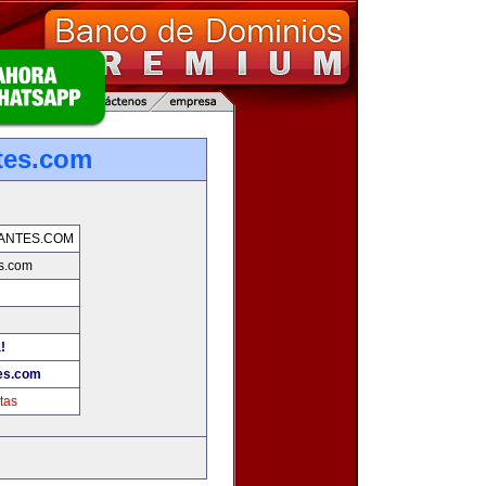
tes.com
ANTES.COM
es.com
!
tes.com
tas