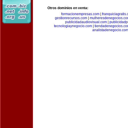
Otros dominios en venta:
formacionempresas.com
|
franquiciagratis
gestionrecursos.com
|
mulheresdenegocios.c
publicidadaudiovisual.com
|
publicidad
tecnologiaynegocio.com
|
tiendadenegocios.c
analistadenegocio.co