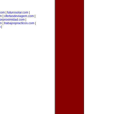
.com
|
futurosolar.com
|
om
|
ofertasdeviagem.com
|
porproximidad.com
|
om
|
trabajospracticos.com
|
m
|