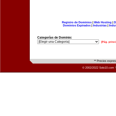
Registro de Dominios
|
Web Hosting
|
D
Dominios Expirados
|
Industrias
|
Indu
Categorías de Dominio:
[Pág. princi
** Precios expre
© 2002/2022 Solo10.com