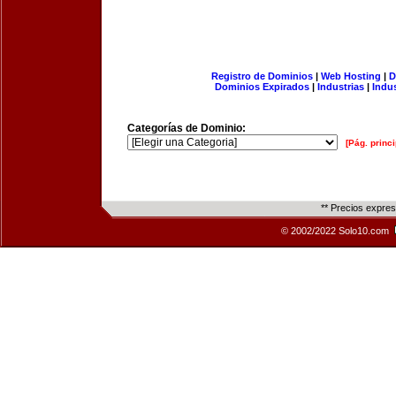
Registro de Dominios
|
Web Hosting
|
D
Dominios Expirados
|
Industrias
|
Indu
Categorías de Dominio:
[Pág. princi
** Precios expre
© 2002/2022 Solo10.com