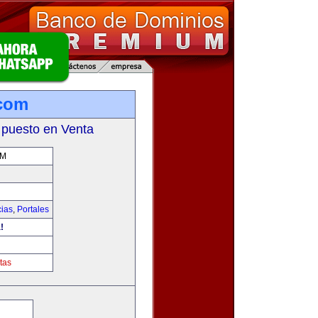
.com
 puesto en Venta
OM
cias
,
Portales
!
tas