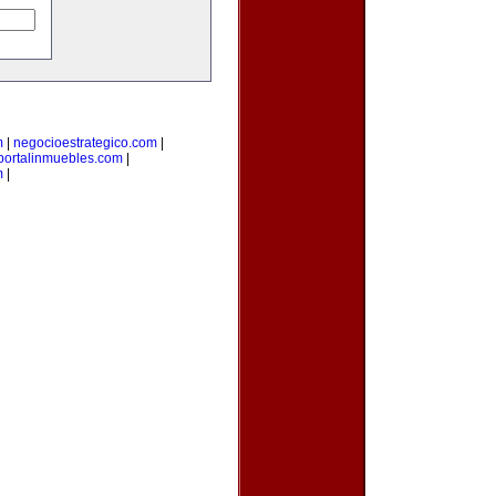
m
|
negocioestrategico.com
|
portalinmuebles.com
|
m
|