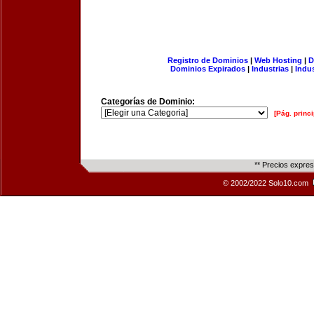
Registro de Dominios
|
Web Hosting
|
D
Dominios Expirados
|
Industrias
|
Indu
Categorías de Dominio:
[Pág. princi
** Precios expre
© 2002/2022 Solo10.com