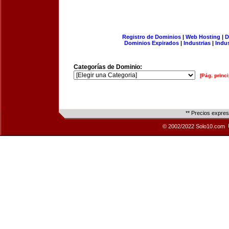
Registro de Dominios
|
Web Hosting
|
D
Dominios Expirados
|
Industrias
|
Indu
Categorías de Dominio:
[Pág. princi
** Precios expre
© 2002/2022 Solo10.com